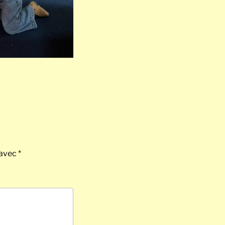
 avec
*