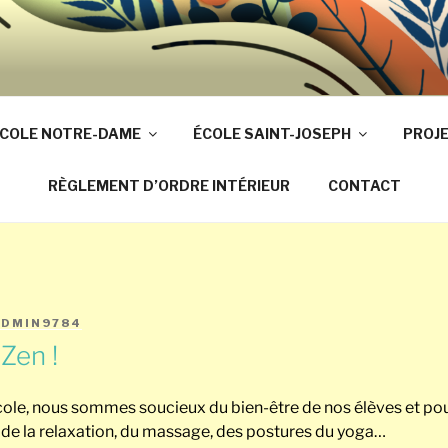
TRE-DAME DE SAINT-
SEPH CHERATTE
COLE NOTRE-DAME
ÉCOLE SAINT-JOSEPH
PROJ
RÈGLEMENT D’ORDRE INTÉRIEUR
CONTACT
ADMIN9784
Zen !
cole, nous sommes soucieux du bien-être de nos élèves et pou
de la relaxation, du massage, des postures du yoga…