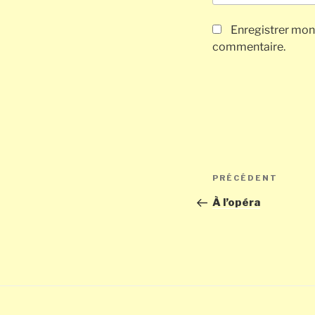
Enregistrer mon
commentaire.
Navigation
Article
PRÉCÉDENT
de
précédent
À l’opéra
l’article