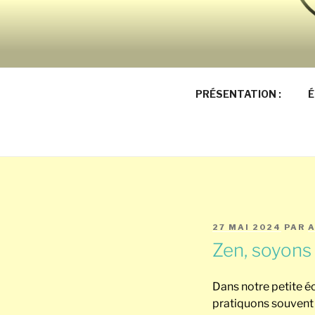
Aller
au
ECOLE NO
contenu
principal
SAINT-JO
PRÉSENTATION :
É
PUBLIÉ
27 MAI 2024
PAR
LE
Zen, soyons 
Dans notre petite é
pratiquons souvent 