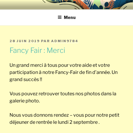
Aller
ECOLE NOTRE-
au
contenu
Menu
DAME DE SAINT-
principal
REMY ECOLE
PUBLIÉ
28 JUIN 2019
PAR
ADMIN9784
SAINT-JOSEPH
LE
Fancy Fair : Merci
CHERATTE
Un grand merci à tous pour votre aide et votre
participation à notre Fancy-Fair de fin d’année. Un
grand succès !!
Vous pouvez retrouver toutes nos photos dans la
galerie photo.
Nous vous donnons rendez – vous pour notre petit
déjeuner de rentrée le lundi 2 septembre .