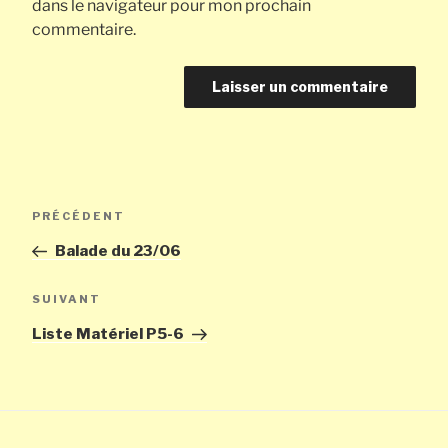
dans le navigateur pour mon prochain
commentaire.
Navigation
Article
PRÉCÉDENT
de
précédent
Balade du 23/06
l’article
Article
SUIVANT
suivant
Liste Matériel P5-6