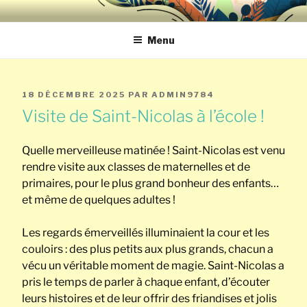
Aller
ECOLE NOTRE-
au
contenu
Menu
DAME DE SAINT-
principal
REMY ECOLE
PUBLIÉ
18 DÉCEMBRE 2025
PAR
ADMIN9784
SAINT-JOSEPH
LE
Visite de Saint-Nicolas à l’école !
CHERATTE
Quelle merveilleuse matinée ! Saint-Nicolas est venu
rendre visite aux classes de maternelles et de
primaires, pour le plus grand bonheur des enfants…
et même de quelques adultes !
Les regards émerveillés illuminaient la cour et les
couloirs : des plus petits aux plus grands, chacun a
vécu un véritable moment de magie. Saint-Nicolas a
pris le temps de parler à chaque enfant, d’écouter
leurs histoires et de leur offrir des friandises et jolis