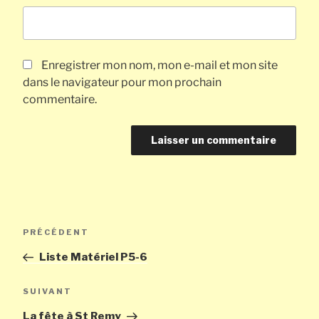
Enregistrer mon nom, mon e-mail et mon site
dans le navigateur pour mon prochain
commentaire.
Navigation
Article
PRÉCÉDENT
de
précédent
Liste Matériel P5-6
l’article
Article
SUIVANT
suivant
La fête à St Remy