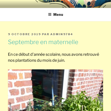
Aller
ECOLE NOTRE-
au
contenu
Menu
DAME DE SAINT-
principal
REMY ECOLE
PUBLIÉ
9 OCTOBRE 2019
PAR
ADMIN9784
SAINT-JOSEPH
LE
Septembre en maternelle
CHERATTE
En ce début d’année scolaire, nous avons retrouvé
nos plantations du mois de juin.