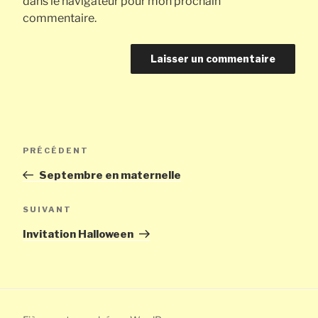
dans le navigateur pour mon prochain
commentaire.
Navigation
Article
PRÉCÉDENT
de
précédent
Septembre en maternelle
l’article
Article
SUIVANT
suivant
Invitation Halloween