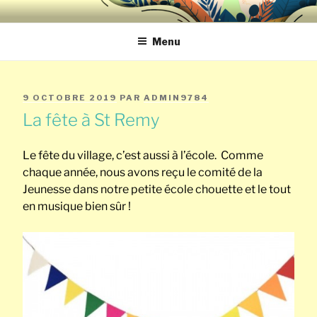
Aller
ECOLE NOTRE-
au
contenu
Menu
DAME DE SAINT-
principal
REMY ECOLE
PUBLIÉ
9 OCTOBRE 2019
PAR
ADMIN9784
SAINT-JOSEPH
LE
La fête à St Remy
CHERATTE
Le fête du village, c’est aussi à l’école. Comme
chaque année, nous avons reçu le comité de la
Jeunesse dans notre petite école chouette et le tout
en musique bien sûr !